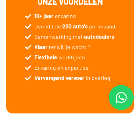
ONZE VOORDELEN
10+ jaar
ervaring
Gemiddeld
200 auto's
per maand
Samenwerking met
autodealers
Klaar
terwijl je wacht *
Flexibele
werktijden
Ervaring en expertise
Vervangend vervoer
in overleg