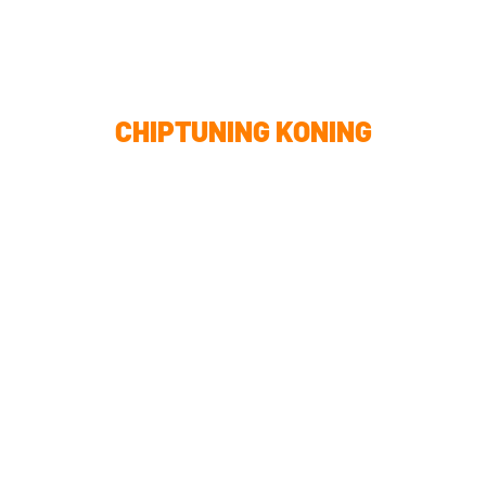
CHIPTUNING KONING
Ontdek waarom wij dé
Chiptuning Koning van
Nederland zijn.
Welkom op de website van
Chiptuning Koning. Hier vindt je alle
informatie over ons bedrijf en de
diensten die wij leveren.